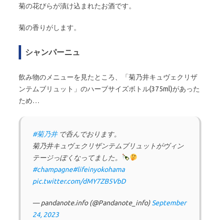
菊の花びらが漬け込まれたお酒です。
菊の香りがします。
シャンパーニュ
飲み物のメニューを見たところ、「菊乃井キュヴェクリザ
ンテムブリュット」のハーブサイズボトル(375ml)があった
ため…
#菊乃井
で呑んでおります。
菊乃井キュヴェクリザンテムブリュットがヴィン
テージっぽくなってました。
#champagne
#lifeinyokohama
pic.twitter.com/dMY7ZB5VbD
— pandanote.info (@Pandanote_info)
September
24, 2023