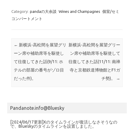
Category:
pandaの大余談
Wines and Champagnes
個室/セミ
コンパートメント
Post navigation
←
新横浜-高松間を展望グリ
新横浜-高松間を展望グリー
ーン席や補助席等を駆使し
ン席や補助席等を駆使して
て往復してきた話(9/11: ホ
往復してきた話(11/11: 南禅
テルの部屋の番号がゾロ目
寺と京都鉄道博物館とF1ガ
だった件)。
チ勢)。
→
Pandanote.info@Bluesky
[2024/06/17更新]Xのタイムラインが復活しなさそうなの
で、Blueskyのタイムラインを設置しました。