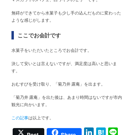
無碍ができてから水菓子も少し手の込んだものに変わった
ような感じがします。
ここでお会計です
水菓子をいただいたところでお会計です。
決して安いとは言えないですが、満足度は高いと思いま
す。
おむすびを受け取り、「菊乃井 露庵」を出ます。
「菊乃井 露庵」を出た後は、あまり時間はないですが市内
観光に向かいます。
この記事
は以上です。
Li
H
Li
Post
Share