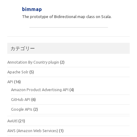
bimmap
The prototype of Bidirectional map class on Scala.
カテゴリー
Annotation By Country plugin
(2)
Apache Solr
(5)
API
(16)
Amazon Product Advertising API
(4)
GitHub API
(6)
Google APIs
(2)
AviUtl
(21)
AWS (Amazon Web Services)
(1)