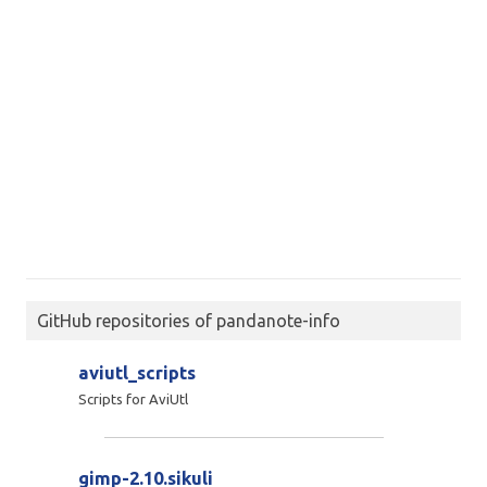
GitHub repositories of pandanote-info
aviutl_scripts
Scripts for AviUtl
gimp-2.10.sikuli