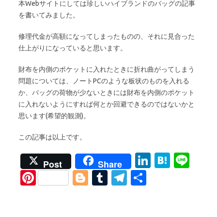
本Webサイトにしては珍しいハイブランドのバッグの記事
を書いてみました。
修理代金が高額になってしまったものの、それに見合った
仕上がりになっていると思います。
財布を内側のポケットに入れたときに折れ曲がってしまう
問題については、ノートPCのような板状のものを入れる
か、バッグの荷物が少ないときには財布を内側のポケット
に入れないようにすれば何とか回避できるのではないかと
思います(希望的観測)。
この記事は以上です。
Li
H
Li
Post
Share
n
at
n
Pi
Bl
T
T
S
k
e
e
nt
o
u
el
h
e
n
er
g
m
e
ar