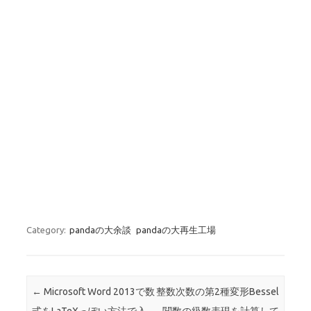
Category:
pandaの大余談
pandaの大再生工場
Post navigation
←
Microsoft Word 2013で数
整数次数の第2種変形Bessel
式をLaTeXっぽい方法で入
関数の級数表現を計算して