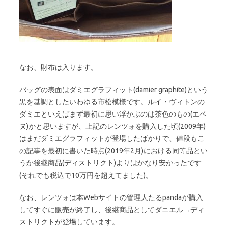
なお、財布は入ります。
バッグの表面はダミエグラフィット(damier graphite)という
黒を基調としたいわゆる市松模様です。ルイ・ヴィトンの
ダミエといえばまず最初に思い浮かぶのは茶色のもの(エベ
ヌ)かと思いますが、上記のレンツォを購入した頃(2009年)
はまだダミエグラフィットが登場したばかりで、値段もこ
の記事を最初に書いた時点(2019年2月)における同等品とい
うか後継商品(ディストリクト)よりはかなり安かったです
(それでも税込で10万円を超えてました)。
なお、レンツォは本Webサイトの管理人たるpandaが購入
してすぐに販売が終了し、後継商品としてダニエル→ディ
ストリクトが登場しています。