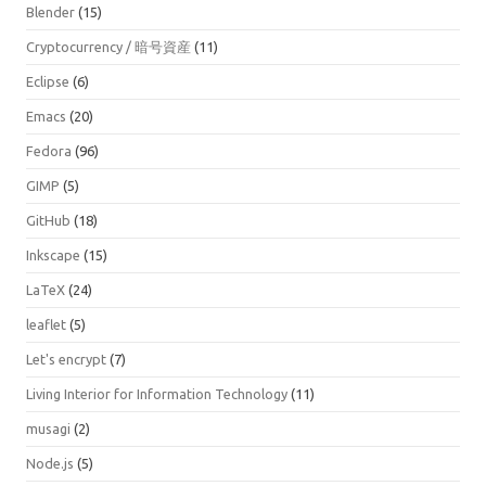
Blender
(15)
Cryptocurrency / 暗号資産
(11)
Eclipse
(6)
Emacs
(20)
Fedora
(96)
GIMP
(5)
GitHub
(18)
Inkscape
(15)
LaTeX
(24)
leaflet
(5)
Let's encrypt
(7)
Living Interior for Information Technology
(11)
musagi
(2)
Node.js
(5)