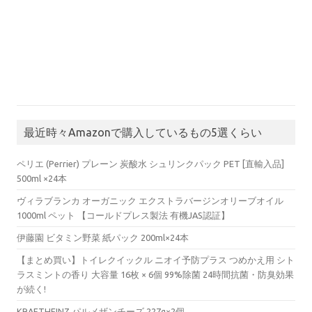
最近時々Amazonで購入しているもの5選くらい
ペリエ (Perrier) プレーン 炭酸水 シュリンクパック PET [直輸入品]
500ml ×24本
ヴィラブランカ オーガニック エクストラバージンオリーブオイル
1000ml ペット 【コールドプレス製法 有機JAS認証】
伊藤園 ビタミン野菜 紙パック 200ml×24本
【まとめ買い】トイレクイックル ニオイ予防プラス つめかえ用 シト
ラスミントの香り 大容量 16枚 × 6個 99%除菌 24時間抗菌・防臭効果
が続く!
KRAFTHEINZ パルメザンチーズ 227g×2個