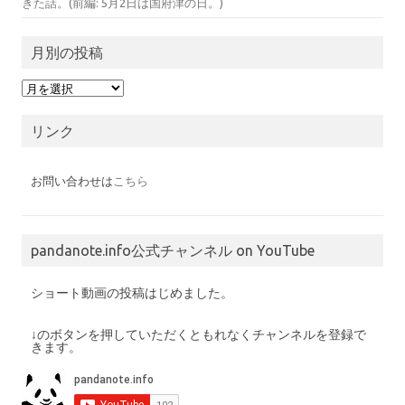
きた話。(前編: 5月2日は国府津の日。)
月別の投稿
月
別
の
投
リンク
稿
お問い合わせは
こちら
pandanote.info公式チャンネル on YouTube
ショート動画の投稿はじめました。
↓のボタンを押していただくともれなくチャンネルを登録で
きます。