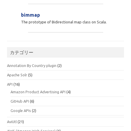
bimmap
The prototype of Bidirectional map class on Scala.
カテゴリー
Annotation By Country plugin
(2)
Apache Solr
(5)
API
(16)
Amazon Product Advertising API
(4)
GitHub API
(6)
Google APIs
(2)
AviUtl
(21)
AWS (Amazon Web Services)
(1)