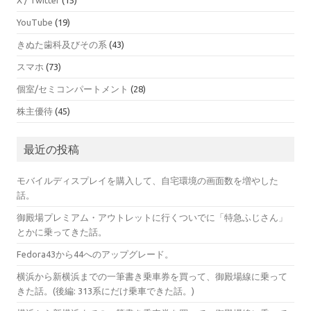
YouTube
(19)
きぬた歯科及びその系
(43)
スマホ
(73)
個室/セミコンパートメント
(28)
株主優待
(45)
最近の投稿
モバイルディスプレイを購入して、自宅環境の画面数を増やした
話。
御殿場プレミアム・アウトレットに行くついでに「特急ふじさん」
とかに乗ってきた話。
Fedora43から44へのアップグレード。
横浜から新横浜までの一筆書き乗車券を買って、御殿場線に乗って
きた話。(後編: 313系にだけ乗車できた話。)