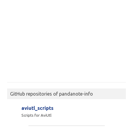
GitHub repositories of pandanote-info
aviutl_scripts
Scripts for AviUtl