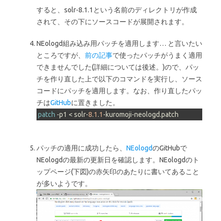
すると、solr-8.1.1という名前のディレクトリが作成
されて、その下にソースコードが展開されます。
NEologd組み込み用パッチを適用します… と言いたい
ところですが、
前の記事
で使ったパッチがうまく適用
できませんでした(詳細については後述。)ので、パッ
チを作り直した上で以下のコマンドを実行し、ソース
コードにパッチを適用します。なお、作り直したパッ
チは
GitHub
に置きました。
patch
 -p1 < solr-
8
.
1
.
1
-kuromoji-neologd.patch
パッチの適用に成功したら、
NEologd
のGitHubで
NEologdの最新の更新日を確認します。NEologdのト
ップページ(下図)の赤矢印のあたりに書いてあること
が多いようです。