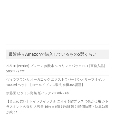
最近時々Amazonで購入しているもの5選くらい
ペリエ (Perrier) プレーン 炭酸水 シュリンクパック PET [直輸入品]
500ml ×24本
ヴィラブランカ オーガニック エクストラバージンオリーブオイル
1000ml ペット 【コールドプレス製法 有機JAS認証】
伊藤園 ビタミン野菜 紙パック 200ml×24本
【まとめ買い】トイレクイックル ニオイ予防プラス つめかえ用 シト
ラスミントの香り 大容量 16枚 × 6個 99%除菌 24時間抗菌・防臭効果
が続く!