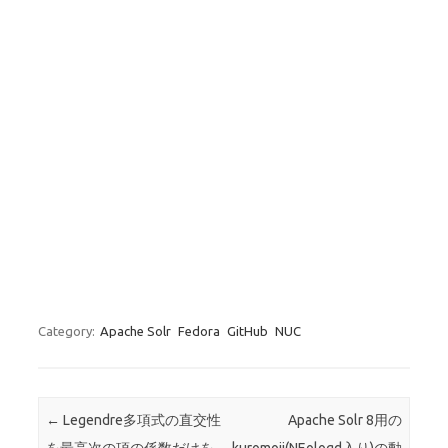
Category:
Apache Solr
Fedora
GitHub
NUC
Post navigation
←
Legendre多項式の直交性
Apache Solr 8用の
を最高次の項の係数だけを
kuromoji(NEologd入り)の動