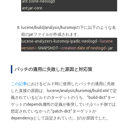
 ant clone-neologd

 ant jar-core
lucene/build/analysis/kuromojiの下に以下のような名
前のjarファイルが作成されます。
lucene-analyzers-kuromoji-ipadic-neologd-
<
lucene
version
>
-SNAPSHOT-
<
creation
date
of
neologd
>
.jar
パッチの適用に失敗した原因と対応策
この記事
におけるビルド時に使用したパッチの適用に失敗
した直接の原因は、lucene/analysis/kuromoji/build.xmlで定
義されているビルドのターゲットのうち、”build-dict”ター
ゲットのdepends属性の定義が衝突していた(パッチ側では
想定されていなかった”patch-dict”ターゲットが
dependencyとして設定されていた。)のが原因でした。