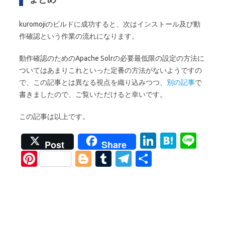
kuromojiのビルドに成功すると、次はインストール及び動
作確認という作業の流れになります。
動作確認のためのApache Solrの必要最低限の設定の方法に
ついてはあまりこれといった定番の方法がないようですの
で、この記事とは異なる視点を織り込みつつ、
別の記事
で
書きましたので、ご覧いただけると幸いです。
この記事は以上です。
Li
H
Li
Post
Share
n
at
n
Pi
Bl
T
T
S
k
e
e
nt
o
u
el
h
e
n
er
g
m
e
ar
dI
a
es
g
bl
gr
e
n
t
er
r
a