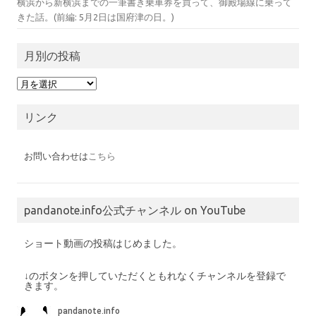
横浜から新横浜までの一筆書き乗車券を買って、御殿場線に乗って
きた話。(前編: 5月2日は国府津の日。)
月別の投稿
月
別
の
投
リンク
稿
お問い合わせは
こちら
pandanote.info公式チャンネル on YouTube
ショート動画の投稿はじめました。
↓のボタンを押していただくともれなくチャンネルを登録で
きます。