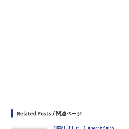
m
Related Posts / 関連ページ
【追記しました。】Apache Solrを