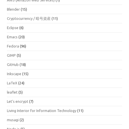
Blender
(15)
Cryptocurrency / 暗号資産
(11)
Eclipse
(6)
Emacs
(20)
Fedora
(96)
GIMP
(5)
GitHub
(18)
Inkscape
(15)
LaTeX
(24)
leaflet
(5)
Let's encrypt
(7)
Living Interior for Information Technology
(11)
musagi
(2)
Node.js
(5)