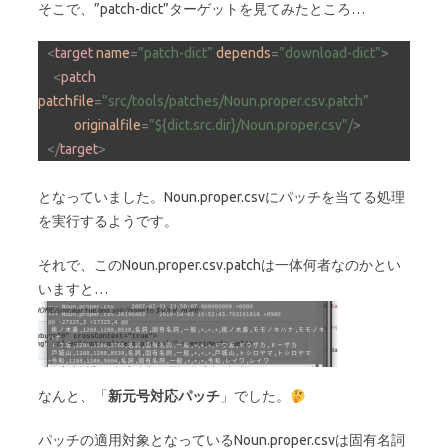
そこで、”patch-dict”ターゲットを見てみたところ…
<
target
name
=
”patch-dict”
depends
=
”download-dict”
>
<
patch
patchfile
=
”src/tools/patches/Noun.proper.csv.patch”
originalfile
=
”${dict.src.dir}/Noun.proper.csv”/
>
</
target
>
となっていました。Noun.proper.csvにパッチを当てる処理
を実行するようです。
それで、このNoun.proper.csv.patchは一体何者なのかとい
いますと…
なんと、「
新元号対応パッチ
」でした。
パッチの適用対象となっているNoun.proper.csvは固有名詞