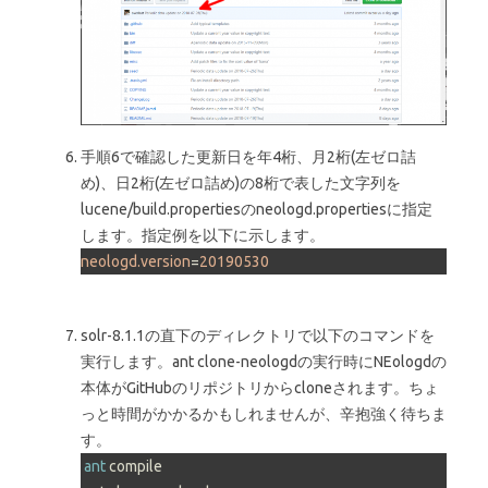
手順6で確認した更新日を年4桁、月2桁(左ゼロ詰
め)、日2桁(左ゼロ詰め)の8桁で表した文字列を
lucene/build.propertiesのneologd.propertiesに指定
します。指定例を以下に示します。
neologd.version
=
20190530
solr-8.1.1の直下のディレクトリで以下のコマンドを
実行します。ant clone-neologdの実行時にNEologdの
本体がGitHubのリポジトリからcloneされます。ちょ
っと時間がかかるかもしれませんが、辛抱強く待ちま
す。
ant
 compile
