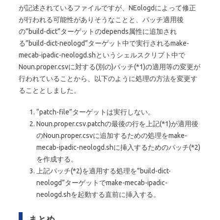
が記述されているファイルですが、NEologdによって修正
が行われる可能性がありそうなことと、パッチ適用後
の”build-dict”ターゲットのdepends属性に追加され
る”build-dict-neologd”ターゲット中で実行されるmake-
mecab-ipadic-neologd.shというシェルスクリプト中で
Noun.proper.csvに対する(別の)パッチ(*1)の適用等の変更が
行われていることから、以下のように処理の方法を変更す
ることとしました。
“patch-file”ターゲットは実行しない。
Noun.proper.csv.patchの最後の行を上記(*1)が適用後
のNoun.proper.csvに追加するための処理をmake-
mecab-ipadic-neologd.shに挿入するためのパッチ(*2)
を作成する。
上記パッチ(*2)を適用する処理を”build-dict-
neologd”ターゲットでmake-mecab-ipadic-
neologd.shを起動する直前に挿入する。
まとめ